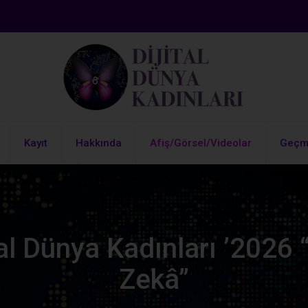
Kayıt
Hakkında
Afiş/Görsel/Videolar
Geçm
tal Dünya Kadınları ’2026 
Zekâ”